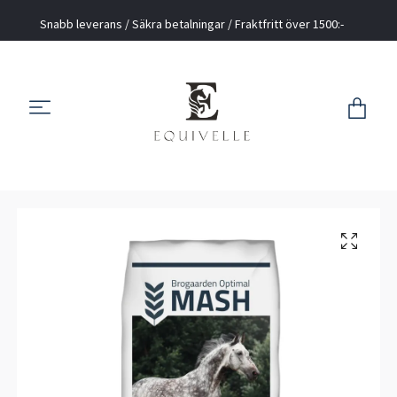
Snabb leverans / Säkra betalningar / Fraktfritt över 1500:-