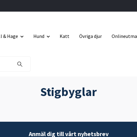
ll & Hage
Hund
Katt
Övriga djur
Onlineutma
Stigbyglar
Anmäl dig till vårt nyhetsbrev