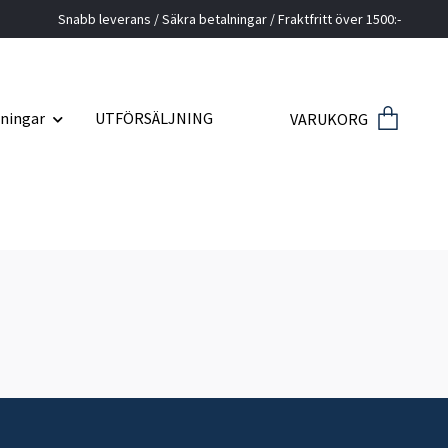
Snabb leverans / Säkra betalningar / Fraktfritt över 1500:-
ningar
UTFÖRSÄLJNING
VARUKORG