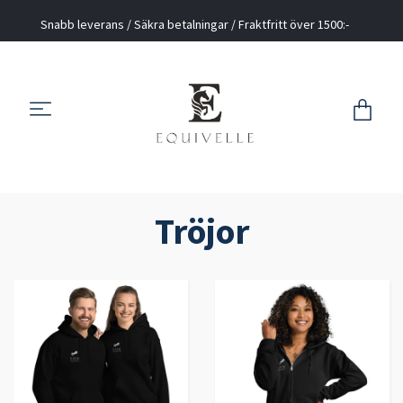
Snabb leverans / Säkra betalningar / Fraktfritt över 1500:-
Tröjor