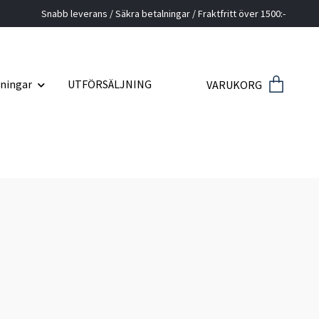
Snabb leverans / Säkra betalningar / Fraktfritt över 1500:-
ningar
UTFÖRSÄLJNING
VARUKORG