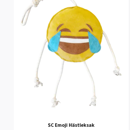
SC Emoji Hästleksak