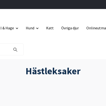
ll & Hage
Hund
Katt
Övriga djur
Onlineutma
Hästleksaker