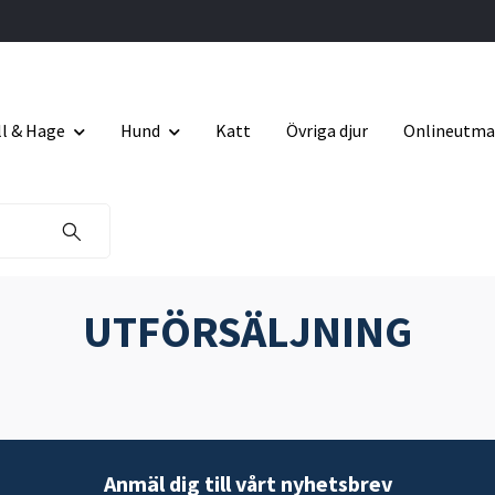
ll & Hage
Hund
Katt
Övriga djur
Onlineutma
UTFÖRSÄLJNING
Anmäl dig till vårt nyhetsbrev