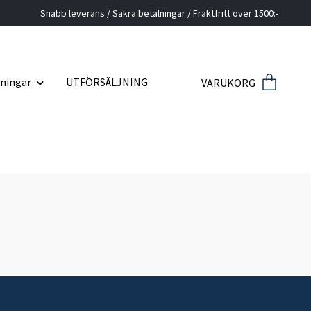
Snabb leverans / Säkra betalningar / Fraktfritt över 1500:-
ningar
UTFÖRSÄLJNING
VARUKORG