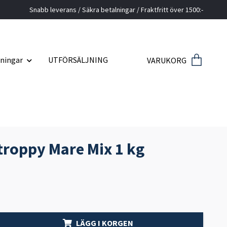
Snabb leverans / Säkra betalningar / Fraktfritt över 1500:-
ningar
UTFÖRSÄLJNING
VARUKORG
roppy Mare Mix 1 kg
LÄGG I KORGEN