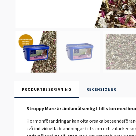
PRODUKTBESKRIVNING
RECENSIONER
Stroppy Mare är ändamålsenligt till ston med br
Hormonförändringar kan ofta orsaka beteendeförändri
två individuella blandningar till ston och valacke
ändamålsenligt till ston med brunstproblem/ hor