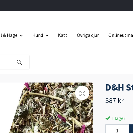
ll & Hage
Hund
Katt
Övriga djur
Onlineutma
D&H St
387 kr
I lager