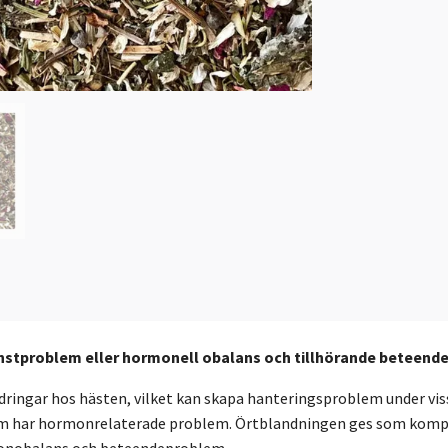
unstproblem eller hormonell obalans och tillhörande beteen
ngar hos hästen, vilket kan skapa hanteringsproblem under vissa
r som har hormonrelaterade problem. Örtblandningen ges som kompl
monobalans och beteendeproblem.