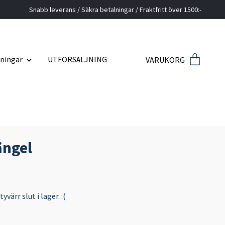
Snabb leverans / Säkra betalningar / Fraktfritt över 1500:-
ningar
UTFÖRSÄLJNING
VARUKORG
ängel
värr slut i lager. :(