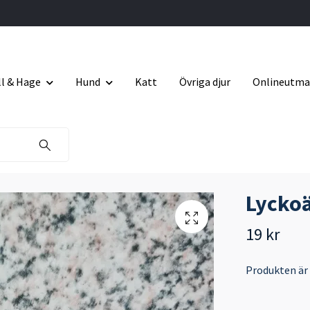
ll & Hage
Hund
Katt
Övriga djur
Onlineutma
Lycko
19 kr
Produkten är ty