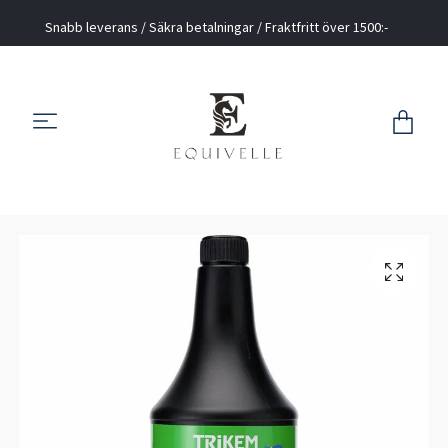
Snabb leverans / Säkra betalningar / Fraktfritt över 1500:-