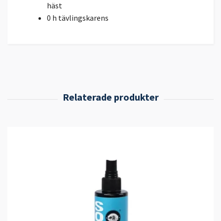
häst
0 h tävlingskarens