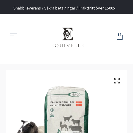
Snabb leverans / Säkra betalningar / Fraktfritt över 1500:-