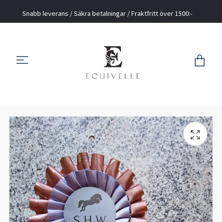
Snabb leverans / Säkra betalningar / Fraktfritt över 1500:-