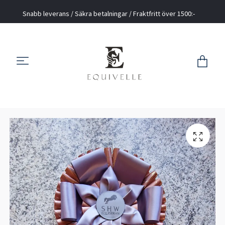
Snabb leverans / Säkra betalningar / Fraktfritt över 1500:-