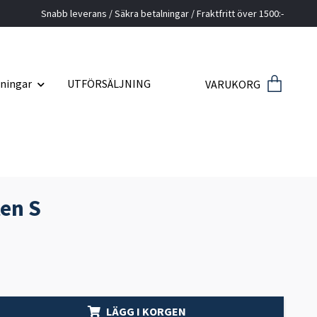
Snabb leverans / Säkra betalningar / Fraktfritt över 1500:-
ningar
UTFÖRSÄLJNING
VARUKORG
ten S
LÄGG I KORGEN