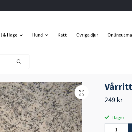
ll & Hage
Hund
Katt
Övriga djur
Onlineutma
Vårrit
249 kr
I lager