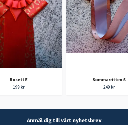
Rosett E
Sommarritten S
199 kr
249 kr
Anmäl dig till vårt nyhetsbrev