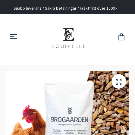
Snabb leverans / Säkra betalningar / Fraktfritt över 1500:-