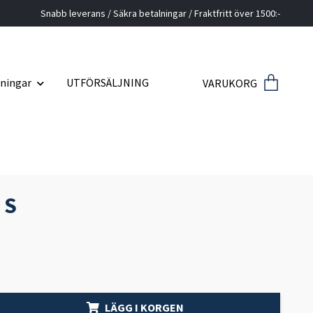
Snabb leverans / Säkra betalningar / Fraktfritt över 1500:-
ningar
UTFÖRSÄLJNING
VARUKORG
 S
LÄGG I KORGEN