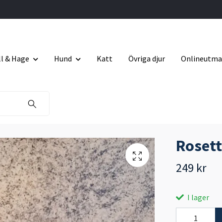
ll & Hage
Hund
Katt
Övriga djur
Onlineutma
Rosett
249 kr
I lager