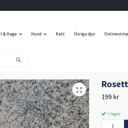
ll & Hage
Hund
Katt
Övriga djur
Onlineutma
Rosett
199 kr
I lager