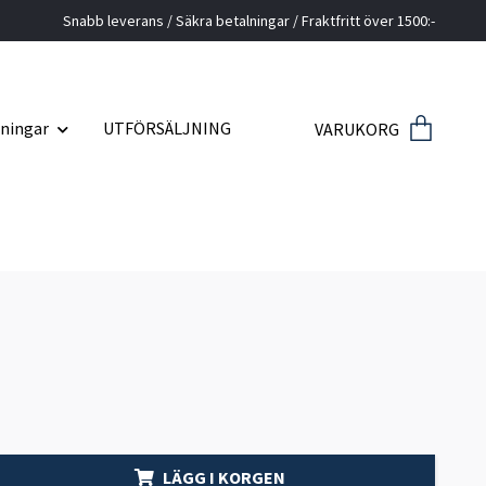
Snabb leverans / Säkra betalningar / Fraktfritt över 1500:-
ningar
UTFÖRSÄLJNING
VARUKORG
LÄGG I KORGEN