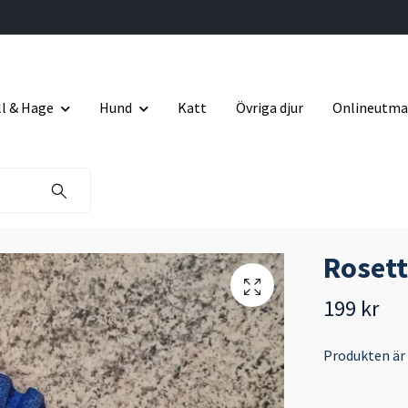
ll & Hage
Hund
Katt
Övriga djur
Onlineutma
Rosett
199 kr
Produkten är ty