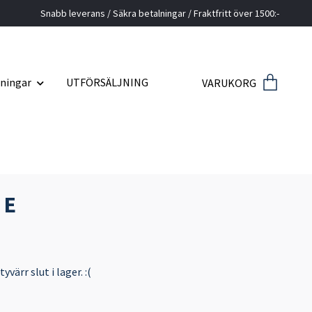
Snabb leverans / Säkra betalningar / Fraktfritt över 1500:-
ningar
UTFÖRSÄLJNING
VARUKORG
 E
värr slut i lager. :(